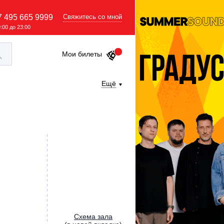
7 495 665 9999
Свяжитесь со мной
9:00 до 23:00
Мои билеты
Ещё
Cхема зала