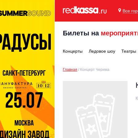
Все го
Билеты на
мероприят
Концерты
Ледовое шоу
Театры
Главная
Концерт Черима
К