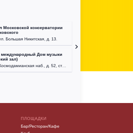
л Московской консерватории
Централ
йковского
г. Моск
ул. Большая Никитская, д. 13.
 международный Дом музыки
Клуб Ba
кий зал)
г. Моск
осмодамианская наб., д. 52, стр. 8.
ПЛОЩАДКИ
Бар/Ресторан/Кафе