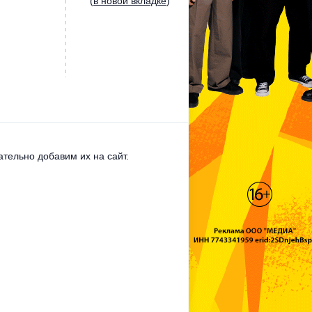
(
в новой вкладке
)
тельно добавим их на сайт.