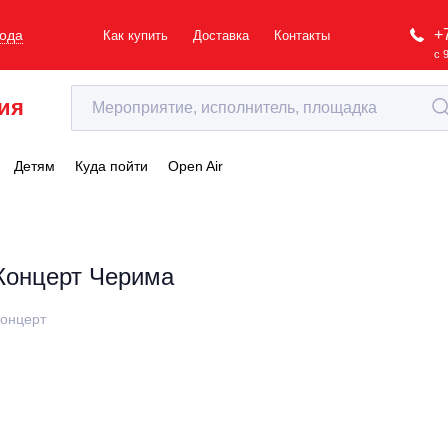
+
рода
Как купить
Доставка
Контакты
с 
ия
Детям
Куда пойти
Open Air
Концерт Черима
онцерт