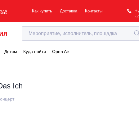
+
рода
Как купить
Доставка
Контакты
с 
ия
Детям
Куда пойти
Open Air
Das Ich
онцерт