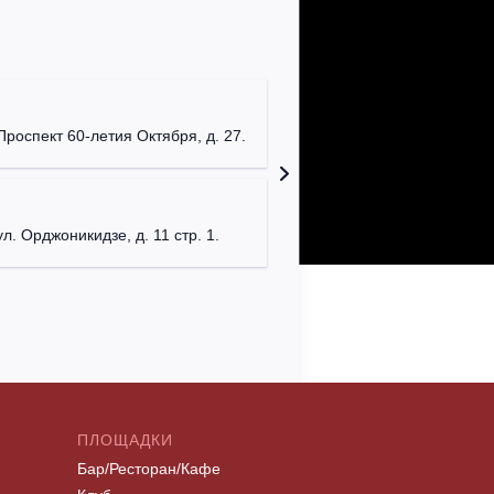
Мумий Т
г. Моск
Проспект 60-летия Октября, д. 27.
Клуб "P
г. Моск
ул. Орджоникидзе, д. 11 стр. 1.
ПЛОЩАДКИ
Бар/Ресторан/Кафе