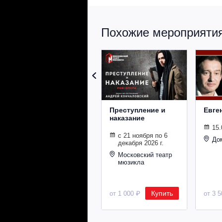
Похожие мероприятия 
Преступление и
Евге
наказание
15.
с 21 ноября по 6
До
декабря 2026 г.
Московский театр
мюзикла
Купить
от 1 000 ₽
от 3 