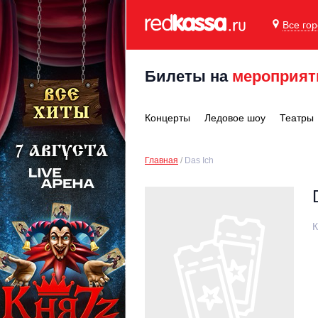
Все го
Билеты на
мероприят
Концерты
Ледовое шоу
Театры
Главная
Das Ich
К