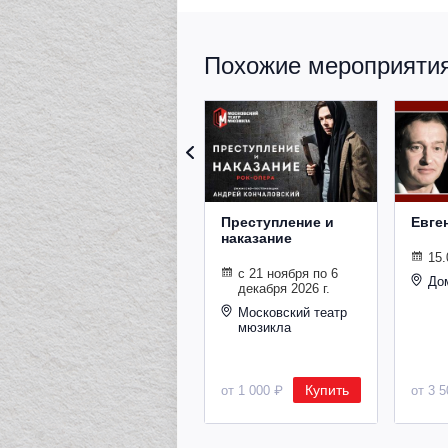
Похожие мероприятия 
Преступление и
Евге
наказание
15.
с 21 ноября по 6
До
декабря 2026 г.
Московский театр
мюзикла
Купить
от 1 000 ₽
от 3 