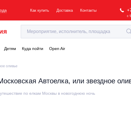
+
рода
Как купить
Доставка
Контакты
с 
ия
Детям
Куда пойти
Open Air
ное оливье
Московская Автоелка, или звездное оли
утешествие по елкам Москвы в новогоднюю ночь