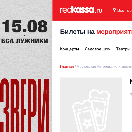
Все го
Билеты на
мероприят
Концерты
Ледовое шоу
Театры
Главная
Московская Автоелка, или звезд
п