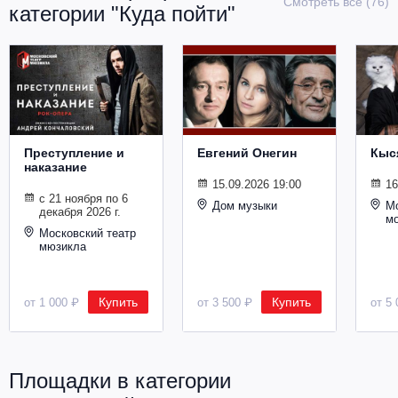
Смотреть все (76)
категории "Куда пойти"
Металл
Преступление и
Евгений Онегин
Кыс
наказание
15.09.2026 19:00
16
с 21 ноября по 6
Дом музыки
Мо
декабря 2026 г.
м
Московский театр
мюзикла
Купить
Купить
от 1 000 ₽
от 3 500 ₽
от 5 
Площадки в категории