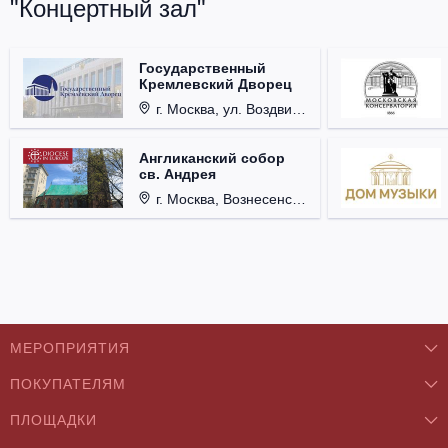
"Концертный зал"
Государственный
Кремлевский Дворец
г. Москва, ул. Воздвиженка, д. 1, Кремль.
Англиканский собор
св. Андрея
г. Москва, Вознесенский пер., д. 8/5, стр. 3.
МЕРОПРИЯТИЯ
ПОКУПАТЕЛЯМ
Концерты
ПЛОЩАДКИ
О нас
Классика