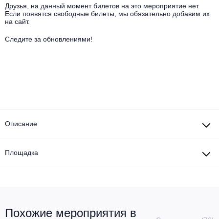
Другое для детей
Поп и эстрада
Друзья, на данный момент билетов на это мероприятие нет.
Известные актёры
Если появятся свободные билеты, мы обязательно добавим их
Все события
на сайт.
Детский концерт
Альтернатива
Комедия
Следите за обновлениями!
Детский спектакль
Классическая музыка
Все события
Творческий вечер
Детское шоу
Круиз Фест
Мюзикл, оперетта
Детский мюзикл
Open-air на ВДНХ
Балет
Описание
Джаз и блюз
Драма
Этно, фолк, кантри
Площадка
Музыкальный спектакль
Рок
Спектакль
Шансон, романс, авторская песня
Иммерсивный спектакль
Похожие мероприятия в