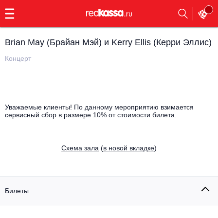
с
9:00
до
23:00
Brian May (Брайан Мэй) и Kerry Ellis (Керри Эллис)
Заказать
обратный
Концерт
звонок
Главная
Все события
Выбрать мероприятие
Инди
Уважаемые клиенты! По данному мероприятию взимается
сервисный сбор в размере 10% от стоимости билета.
Все события
Как купить
Электронная музыка
Cхема зала
(
в новой вкладке
)
Rap, hip-hop, RnB
Все события
Контакты
Панк
Поэтический вечер
Билеты
Все события
Выбрать другой город
Концерты на теплоходе
Опера