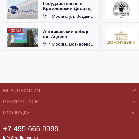
Государственный
Кремлевский Дворец
г. Москва, ул. Воздвиженка, д. 1, Кремль.
Англиканский собор
св. Андрея
г. Москва, Вознесенский пер., д. 8/5, стр. 3.
МЕРОПРИЯТИЯ
ПОКУПАТЕЛЯМ
Концерты
ПЛОЩАДКИ
О нас
Классика
+7 495 665 9999
Бар/Ресторан/Кафе
Как купить
Театры
info@redkassa.ru
Клуб