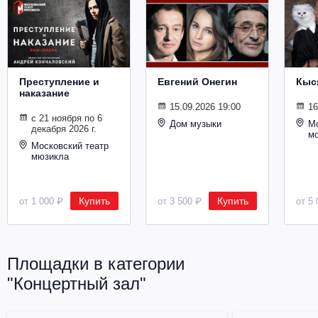
Металл
Преступление и
Евгений Онегин
Кыс
наказание
15.09.2026 19:00
16
с 21 ноября по 6
Дом музыки
Мо
декабря 2026 г.
м
Московский театр
мюзикла
Купить
Купить
от 1 000 ₽
от 3 500 ₽
от 5 
Площадки в категории
"Концертный зал"