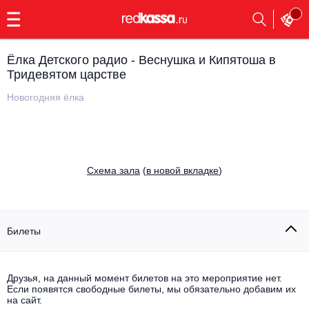
с
9:00
до
23:00
Ёлка Детского радио - Веснушка и Кипятоша в
Заказать
Тридевятом царстве
обратный
звонок
Новогодняя ёлка
Главная
Все события
Выбрать мероприятие
Инди
Все события
Cхема зала
(
в новой вкладке
)
Как купить
Электронная музыка
Rap, hip-hop, RnB
Все события
Билеты
Контакты
Панк
Поэтический вечер
Все события
Друзья, на данный момент билетов на это мероприятие нет.
Выбрать другой город
Концерты на теплоходе
Если появятся свободные билеты, мы обязательно добавим их
Опера
на сайт.