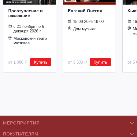
Металл
Преступление и
Евгений Онегин
Кыс
наказание
15.09.2026 19:00
16
с 21 ноября по 6
Дом музыки
Мо
декабря 2026 г.
м
Московский театр
мюзикла
Купить
Купить
от 1 000 ₽
от 3 500 ₽
от 5 
МЕРОПРИЯТИЯ
ПОКУПАТЕЛЯМ