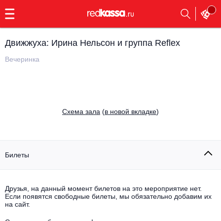
с
9:00
до
23:00
Движжуха: Ирина Нельсон и группа Reflex
Заказать
обратный
Вечеринка
звонок
Главная
Все события
Выбрать мероприятие
Инди
Cхема зала
(
в новой вкладке
)
Все события
Как купить
Электронная музыка
Rap, hip-hop, RnB
Билеты
Все события
Контакты
Панк
Поэтический вечер
Друзья, на данный момент билетов на это мероприятие нет.
Если появятся свободные билеты, мы обязательно добавим их
Все события
Выбрать другой город
Концерты на теплоходе
на сайт.
Опера