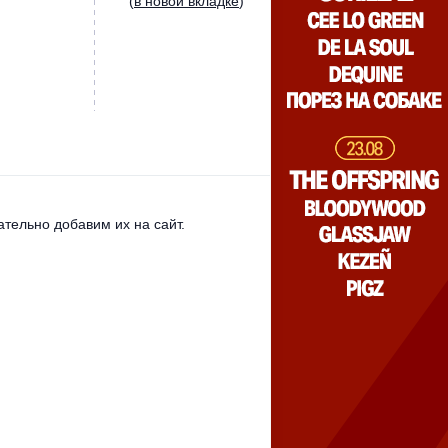
(
в новой вкладке
)
тельно добавим их на сайт.