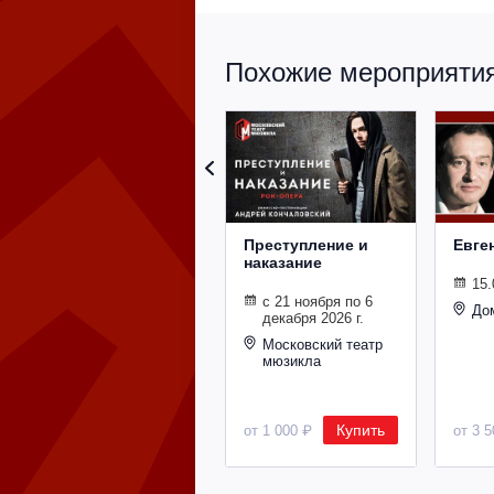
Похожие мероприятия 
Преступление и
Евге
наказание
15.
с 21 ноября по 6
До
декабря 2026 г.
Московский театр
мюзикла
Купить
от 1 000 ₽
от 3 