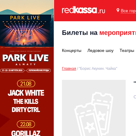
Все го
Билеты на
мероприят
Концерты
Ледовое шоу
Театры
Главная
"Борис Акунин. Чайка"
С