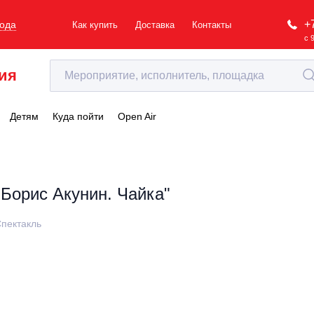
+
рода
Как купить
Доставка
Контакты
с 
ия
Детям
Куда пойти
Open Air
"Борис Акунин. Чайка"
пектакль