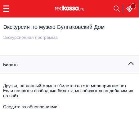
с
9:00
до
23:00
Экскурсия по музею Булгаковский Дом
Заказать
обратный
Экскурсионная программа
звонок
Главная
Все события
Билеты
Выбрать мероприятие
Инди
Все события
Как купить
Электронная музыка
Друзья, на данный момент билетов на это мероприятие нет.
Если появятся свободные билеты, мы обязательно добавим их
на сайт.
Rap, hip-hop, RnB
Все события
Следите за обновлениями!
Контакты
Панк
Поэтический вечер
Все события
Выбрать другой город
Концерты на теплоходе
Опера