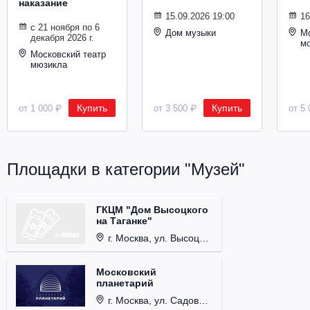
наказание
Металл
15.09.2026 19:00
16
с 21 ноября по 6
Дом музыки
Мо
декабря 2026 г.
м
Московский театр
мюзикла
Купить
Купить
от 1 000 ₽
от 3 500 ₽
от 5 
Площадки в категории "Музей"
ГКЦМ "Дом Высоцкого
на Таганке"
г. Москва, ул. Высоцкого, д. 3.
Московский
планетарий
г. Москва, ул. Садовая-Кудринская, д. 5, стр. 1.