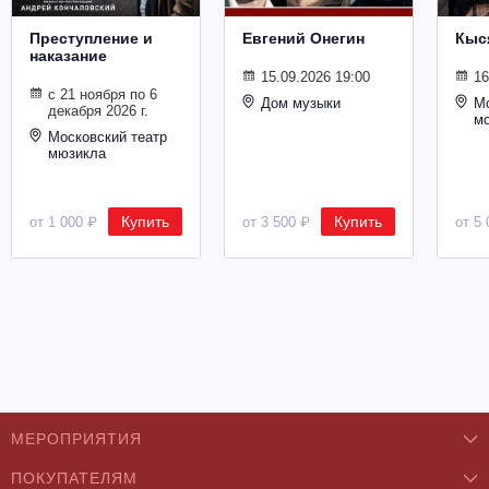
Металл
Преступление и
Евгений Онегин
Кыс
наказание
15.09.2026 19:00
16
с 21 ноября по 6
Дом музыки
Мо
декабря 2026 г.
м
Московский театр
мюзикла
Купить
Купить
от 1 000 ₽
от 3 500 ₽
от 5 
МЕРОПРИЯТИЯ
ПОКУПАТЕЛЯМ