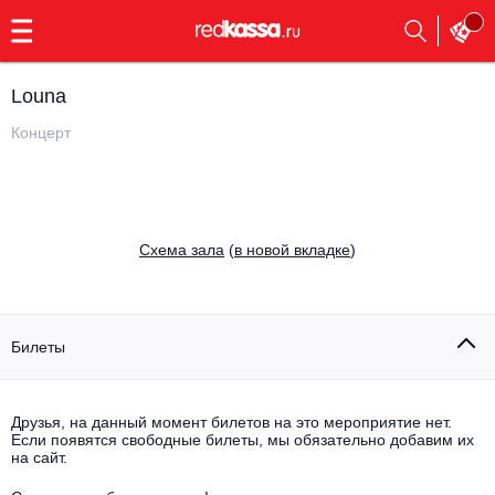
с
9:00
до
23:00
Louna
Заказать
обратный
Концерт
звонок
Главная
Все события
Выбрать мероприятие
Инди
Cхема зала
(
в новой вкладке
)
Все события
Как купить
Электронная музыка
Rap, hip-hop, RnB
Билеты
Все события
Контакты
Панк
Поэтический вечер
Друзья, на данный момент билетов на это мероприятие нет.
Если появятся свободные билеты, мы обязательно добавим их
Все события
Выбрать другой город
Концерты на теплоходе
на сайт.
Опера