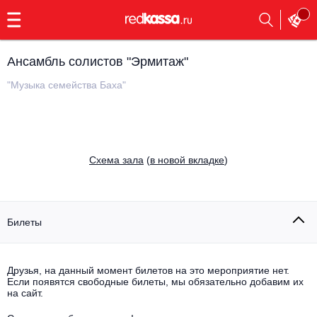
с
9:00
до
23:00
Ансамбль солистов "Эрмитаж"
Заказать
обратный
"Музыка семейства Баха"
звонок
Главная
Все события
Выбрать мероприятие
Инди
Cхема зала
(
в новой вкладке
)
Все события
Как купить
Электронная музыка
Rap, hip-hop, RnB
Билеты
Все события
Контакты
Панк
Поэтический вечер
Друзья, на данный момент билетов на это мероприятие нет.
Если появятся свободные билеты, мы обязательно добавим их
Все события
Выбрать другой город
Концерты на теплоходе
на сайт.
Опера