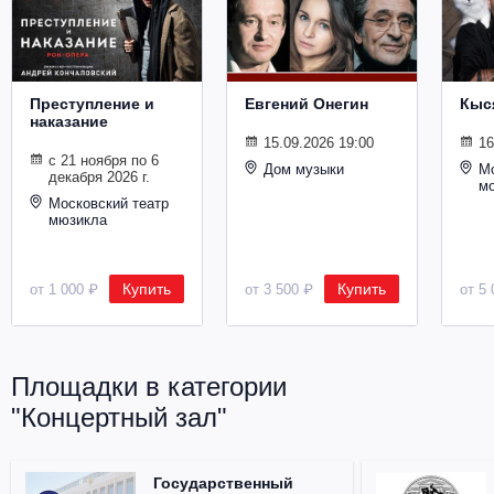
Металл
Преступление и
Евгений Онегин
Кыс
наказание
15.09.2026 19:00
16
с 21 ноября по 6
Дом музыки
Мо
декабря 2026 г.
м
Московский театр
мюзикла
Купить
Купить
от 1 000 ₽
от 3 500 ₽
от 5 
Площадки в категории
"Концертный зал"
Государственный