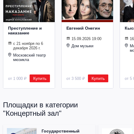
Металл
Преступление и
Евгений Онегин
Кыс
наказание
15.09.2026 19:00
16
с 21 ноября по 6
Дом музыки
Мо
декабря 2026 г.
м
Московский театр
мюзикла
Купить
Купить
от 1 000 ₽
от 3 500 ₽
от 5 
Площадки в категории
"Концертный зал"
Государственный