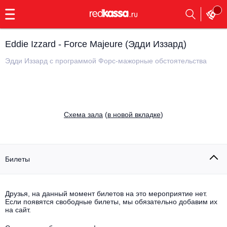
с
9:00
до
23:00
Eddie Izzard - Force Majeure (Эдди Иззард)
Заказать
обратный
Эдди Иззард с программой Форс-мажорные обстоятельства
звонок
Главная
Все события
Выбрать мероприятие
Инди
Cхема зала
(
в новой вкладке
)
Все события
Как купить
Электронная музыка
Rap, hip-hop, RnB
Билеты
Все события
Контакты
Панк
Поэтический вечер
Друзья, на данный момент билетов на это мероприятие нет.
Если появятся свободные билеты, мы обязательно добавим их
Все события
Выбрать другой город
Концерты на теплоходе
на сайт.
Опера