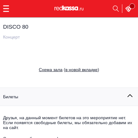
с
9:00
до
23:00
DISCO 80
Заказать
обратный
Концерт
звонок
Главная
Все события
Выбрать мероприятие
Инди
Cхема зала
(
в новой вкладке
)
Все события
Как купить
Электронная музыка
Rap, hip-hop, RnB
Билеты
Все события
Контакты
Панк
Опера
Друзья, на данный момент билетов на это мероприятие нет.
Если появятся свободные билеты, мы обязательно добавим их
Все события
Выбрать другой город
Концерты на теплоходе
на сайт.
Известные актёры