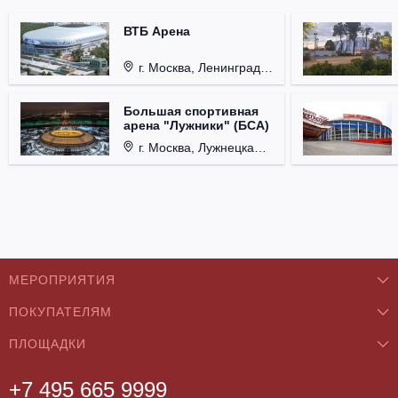
ВТБ Арена
г. Москва, Ленинградский проспект, д. 36
Большая спортивная
арена "Лужники" (БСА)
г. Москва, Лужнецкая набережная, д. 24
МЕРОПРИЯТИЯ
ПОКУПАТЕЛЯМ
Концерты
ПЛОЩАДКИ
О нас
Классика
+7 495 665 9999
Бар/Ресторан/Кафе
Как купить
Театры