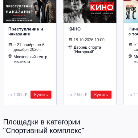
Металл
Преступление и
КИНО
Ниче
наказание
с то
18.10.2026 19:00
с 21 ноября по 6
с 
Дворец спорта
декабря 2026 г.
се
"Нагорный"
Московский театр
Мо
мюзикла
м
Купить
Купить
от 1 000 ₽
от 2 500 ₽
от 1 
Площадки в категории
"Спортивный комплекс"