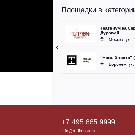
Площадки в категории
Театриум на Се
Дуровой
г. Москва, ул. 
"Новый театр" 
г. Воронеж, ул
+7 495 665 9999
info@redkassa.ru