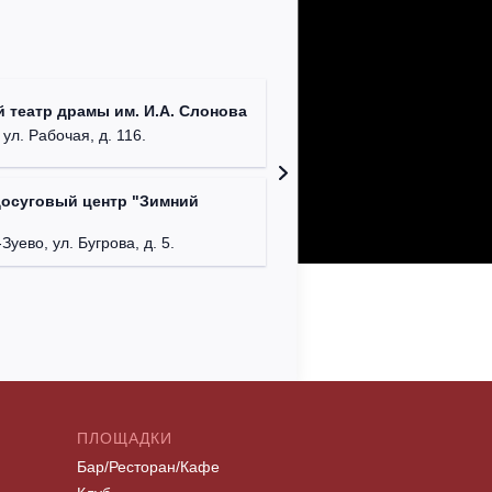
ДК им. 
 театр драмы им. И.А. Слонова
г. Моск
 ул. Рабочая, д. 116.
досуговый центр "Зимний
Московс
г. Мос
Зуево, ул. Бугрова, д. 5.
ПЛОЩАДКИ
Бар/Ресторан/Кафе