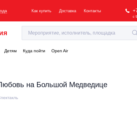
+
рода
Как купить
Доставка
Контакты
с 
ия
Детям
Куда пойти
Open Air
Любовь на Большой Медведице
пектакль