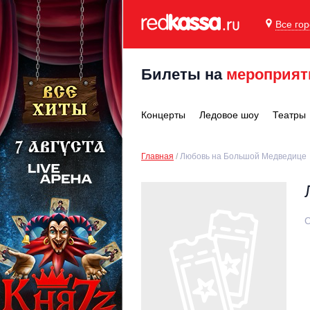
Все го
Билеты на
мероприят
Концерты
Ледовое шоу
Театры
Главная
Любовь на Большой Медведице
С