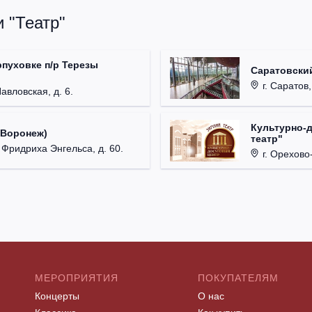
 "Театр"
рпуховке п/р Терезы
Саратовский
г. Саратов,
Павловская, д. 6.
Культурно-
(Воронеж)
театр"
. Фридриха Энгельса, д. 60.
г. Орехово-
МЕРОПРИЯТИЯ
ПОКУПАТЕЛЯМ
Концерты
О нас