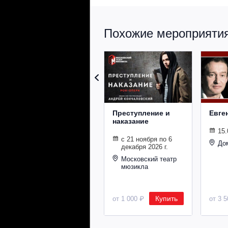
Похожие мероприятия 
Преступление и
Евге
наказание
15.
с 21 ноября по 6
До
декабря 2026 г.
Московский театр
мюзикла
Купить
от 1 000 ₽
от 3 