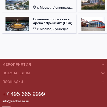
г. Москва, Ленинградский проспект, д. 36
Большая спортивная
арена "Лужники" (БСА)
г. Москва, Лужнецкая набережная, д. 24
МЕРОПРИЯТИЯ
ПОКУПАТЕЛЯМ
Концерты
ПЛОЩАДКИ
О нас
Классика
+7 495 665 9999
Бар/Ресторан/Кафе
Как купить
Театры
info@redkassa.ru
Клуб
Возврат билетов
Фестивали