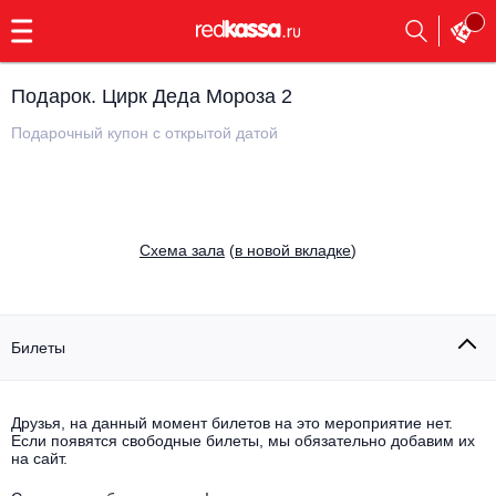
с
9:00
до
23:00
Подарок. Цирк Деда Мороза 2
Заказать
обратный
Подарочный купон с открытой датой
звонок
Главная
Все события
Выбрать мероприятие
Инди
Cхема зала
(
в новой вкладке
)
Все события
Как купить
Электронная музыка
Rap, hip-hop, RnB
Билеты
Все события
Контакты
Панк
Поэтический вечер
Друзья, на данный момент билетов на это мероприятие нет.
Если появятся свободные билеты, мы обязательно добавим их
Все события
Выбрать другой город
Концерты на теплоходе
на сайт.
Опера