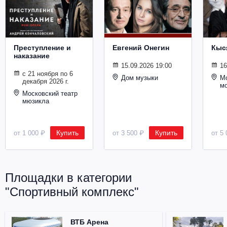
Металл
Преступление и
Евгений Онегин
Кыс
наказание
15.09.2026 19:00
16
с 21 ноября по 6
Дом музыки
Мо
декабря 2026 г.
м
Московский театр
мюзикла
Купить
Купить
от 1 000 ₽
от 3 500 ₽
от 5 
Площадки в категории
"Спортивный комплекс"
ВТБ Арена