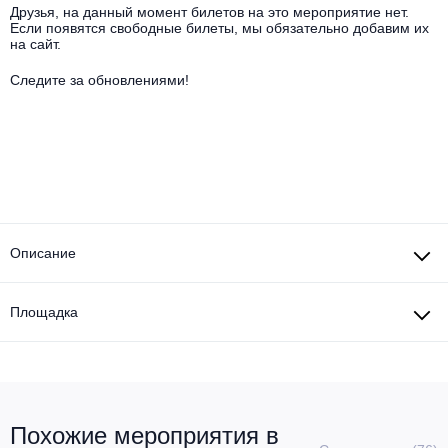
Другое для детей
Поп и эстрада
Друзья, на данный момент билетов на это мероприятие нет.
Известные актёры
Если появятся свободные билеты, мы обязательно добавим их
Все события
на сайт.
Детский концерт
Альтернатива
Комедия
Следите за обновлениями!
Детский спектакль
Классическая музыка
Все события
Творческий вечер
Детское шоу
Круиз Фест
Мюзикл, оперетта
Детский мюзикл
Open-air на ВДНХ
Балет
Описание
Джаз и блюз
Драма
Этно, фолк, кантри
Площадка
Музыкальный спектакль
Рок
Спектакль
Шансон, романс, авторская песня
Иммерсивный спектакль
Похожие мероприятия в