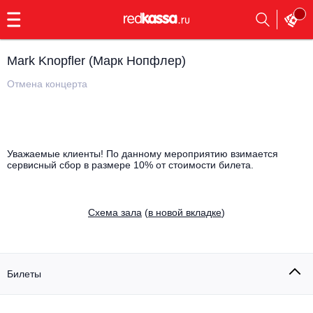
с
9:00
до
23:00
Mark Knopfler (Марк Нопфлер)
Заказать
обратный
Отмена концерта
звонок
Главная
Все события
Выбрать мероприятие
Инди
Уважаемые клиенты! По данному мероприятию взимается
сервисный сбор в размере 10% от стоимости билета.
Все события
Как купить
Электронная музыка
Cхема зала
(
в новой вкладке
)
Rap, hip-hop, RnB
Все события
Контакты
Панк
Поэтический вечер
Билеты
Все события
Выбрать другой город
Концерты на теплоходе
Опера