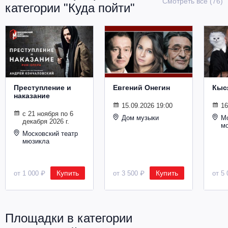
Смотреть все (76)
категории "Куда пойти"
Металл
Преступление и
Евгений Онегин
Кыс
наказание
15.09.2026 19:00
16
с 21 ноября по 6
Дом музыки
Мо
декабря 2026 г.
м
Московский театр
мюзикла
Купить
Купить
от 1 000 ₽
от 3 500 ₽
от 5 
Площадки в категории