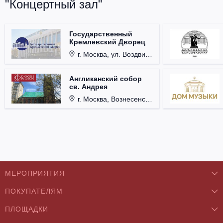
"Концертный зал"
Государственный
Кремлевский Дворец
г. Москва, ул. Воздвиженка, д. 1, Кремль.
Англиканский собор
св. Андрея
г. Москва, Вознесенский пер., д. 8/5, стр. 3.
МЕРОПРИЯТИЯ
ПОКУПАТЕЛЯМ
Концерты
ПЛОЩАДКИ
О нас
Классика