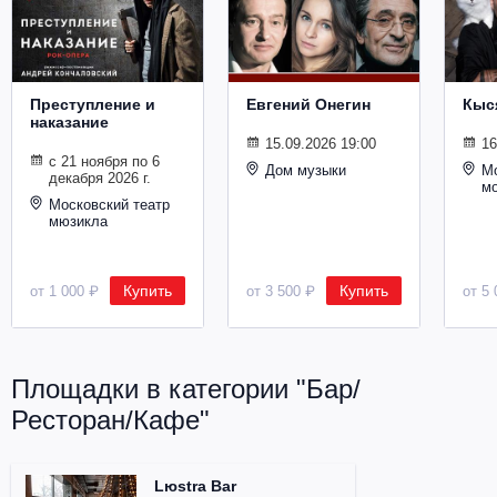
Металл
Преступление и
Евгений Онегин
Кыс
наказание
15.09.2026 19:00
16
с 21 ноября по 6
Дом музыки
Мо
декабря 2026 г.
м
Московский театр
мюзикла
Купить
Купить
от 1 000 ₽
от 3 500 ₽
от 5 
Площадки в категории "Бар/
Ресторан/Кафе"
Lюstra Bar