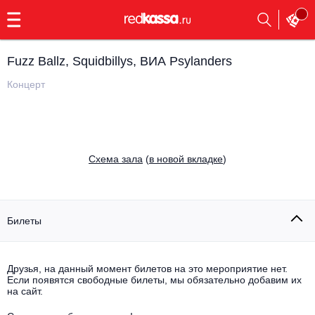
с
9:00
до
23:00
Fuzz Ballz, Squidbillys, ВИА Psylanders
Заказать
обратный
Концерт
звонок
Главная
Все события
Выбрать мероприятие
Инди
Cхема зала
(
в новой вкладке
)
Все события
Как купить
Электронная музыка
Rap, hip-hop, RnB
Билеты
Все события
Контакты
Панк
Поэтический вечер
Друзья, на данный момент билетов на это мероприятие нет.
Если появятся свободные билеты, мы обязательно добавим их
Все события
Выбрать другой город
Концерты на теплоходе
на сайт.
Опера