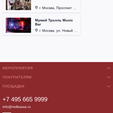
г. Москва, Проспект 60-летия Октября, д. 27.
Мумий Тролль Music
Bar
г. Москва, ул. Новый Арбат, д. 15.
МЕРОПРИЯТИЯ
ПОКУПАТЕЛЯМ
Концерты
ПЛОЩАДКИ
О нас
Классика
+7 495 665 9999
Бар/Ресторан/Кафе
Как купить
Театры
info@redkassa.ru
Клуб
Возврат билетов
Фестивали