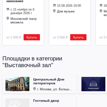
наказание
Металл
15.09.2026 19:00
16
с 21 ноября по 6
Дом музыки
Мо
декабря 2026 г.
м
Московский театр
мюзикла
Купить
Купить
от 1 000 ₽
от 3 500 ₽
от 5 
Площадки в категории
"Выставочный зал"
Центральный Дом
литераторов
г. Москва, ул. Большая Никитская, д. 53.
Гостиный двор