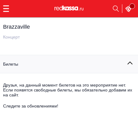
с
9:00
до
23:00
Brazzaville
Заказать
обратный
Концерт
звонок
Главная
Все события
Билеты
Выбрать мероприятие
Инди
Все события
Как купить
Электронная музыка
Друзья, на данный момент билетов на это мероприятие нет.
Если появятся свободные билеты, мы обязательно добавим их
на сайт.
Rap, hip-hop, RnB
Все события
Следите за обновлениями!
Контакты
Панк
Поэтический вечер
Все события
Выбрать другой город
Концерты на теплоходе
Опера