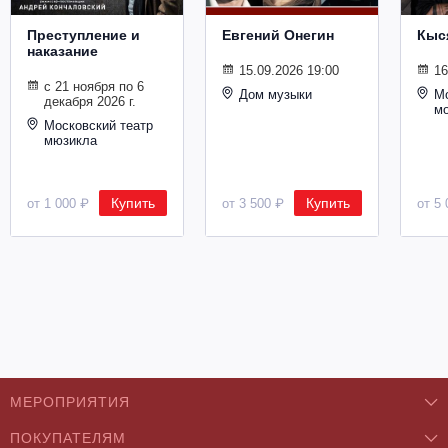
Металл
Преступление и
Евгений Онегин
Кыс
наказание
15.09.2026 19:00
16
с 21 ноября по 6
Дом музыки
Мо
декабря 2026 г.
м
Московский театр
мюзикла
Купить
Купить
от 1 000 ₽
от 3 500 ₽
от 5 
МЕРОПРИЯТИЯ
ПОКУПАТЕЛЯМ