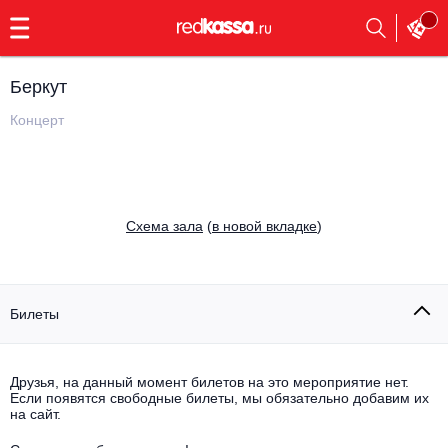
с
9:00
до
23:00
Беркут
Заказать
обратный
Концерт
звонок
Главная
Все события
Выбрать мероприятие
Инди
Cхема зала
(
в новой вкладке
)
Все события
Как купить
Электронная музыка
Rap, hip-hop, RnB
Билеты
Все события
Контакты
Панк
Поэтический вечер
Друзья, на данный момент билетов на это мероприятие нет.
Если появятся свободные билеты, мы обязательно добавим их
Все события
Выбрать другой город
Концерты на теплоходе
на сайт.
Опера