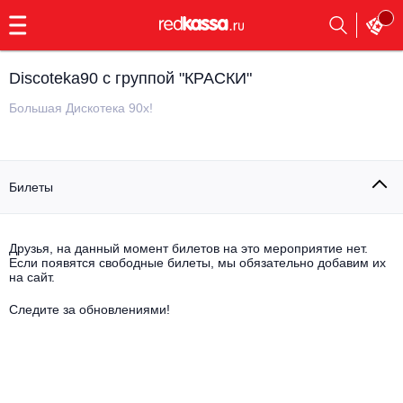
с
9:00
до
23:00
Discoteka90 с группой "КРАСКИ"
Заказать
обратный
Большая Дискотека 90х!
звонок
Главная
Все события
Билеты
Выбрать мероприятие
Инди
Все события
Как купить
Электронная музыка
Друзья, на данный момент билетов на это мероприятие нет.
Если появятся свободные билеты, мы обязательно добавим их
на сайт.
Rap, hip-hop, RnB
Все события
Следите за обновлениями!
Контакты
Панк
Поэтический вечер
Все события
Выбрать другой город
Концерты на теплоходе
Опера