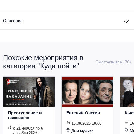
Другое для детей
Поп и эстрада
Известные актёры
Все события
Детский концерт
Альтернатива
Описание
Комедия
Детский спектакль
Классическая музыка
Все события
Творческий вечер
Детское шоу
Круиз Фест
Мюзикл, оперетта
Похожие мероприятия в
Детский мюзикл
Смотреть все (76)
Open-air на ВДНХ
категории "Куда пойти"
Балет
Джаз и блюз
Драма
Этно, фолк, кантри
Музыкальный спектакль
Рок
Спектакль
Преступление и
Евгений Онегин
Кыс
наказание
Шансон, романс, авторская песня
15.09.2026 19:00
16
Иммерсивный спектакль
с 21 ноября по 6
Дом музыки
Мо
декабря 2026 г.