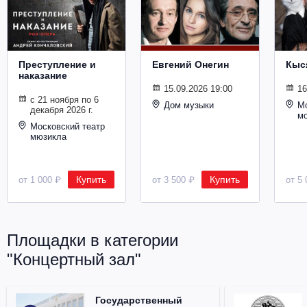
Металл
Преступление и
Евгений Онегин
Кыс
наказание
15.09.2026 19:00
16
с 21 ноября по 6
Дом музыки
Мо
декабря 2026 г.
м
Московский театр
мюзикла
Купить
Купить
от 1 000 ₽
от 3 500 ₽
от 5 
Площадки в категории
"Концертный зал"
Государственный