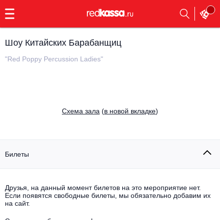
с
9:00
до
23:00
Шоу Китайских Барабанщиц
Заказать
обратный
"Red Poppy Percussion Ladies"
звонок
Главная
Все события
Выбрать мероприятие
Инди
Cхема зала
(
в новой вкладке
)
Все события
Как купить
Электронная музыка
Rap, hip-hop, RnB
Билеты
Все события
Контакты
Панк
Поэтический вечер
Друзья, на данный момент билетов на это мероприятие нет.
Если появятся свободные билеты, мы обязательно добавим их
Все события
Выбрать другой город
Концерты на теплоходе
на сайт.
Опера