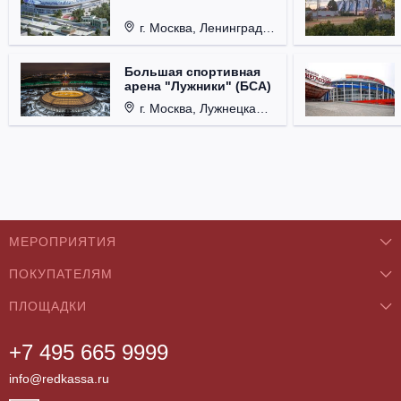
г. Москва, Ленинградский проспект, д. 36
Большая спортивная
арена "Лужники" (БСА)
г. Москва, Лужнецкая набережная, д. 24
МЕРОПРИЯТИЯ
ПОКУПАТЕЛЯМ
Концерты
ПЛОЩАДКИ
О нас
Классика
+7 495 665 9999
Бар/Ресторан/Кафе
Как купить
Театры
info@redkassa.ru
Клуб
Возврат билетов
Фестивали