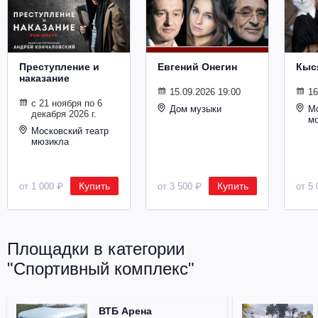
Металл
Преступление и
Евгений Онегин
Кыс
наказание
15.09.2026 19:00
16
с 21 ноября по 6
Дом музыки
Мо
декабря 2026 г.
м
Московский театр
мюзикла
Купить
Купить
от 1 000 ₽
от 3 500 ₽
от 5 
Площадки в категории
"Спортивный комплекс"
ВТБ Арена