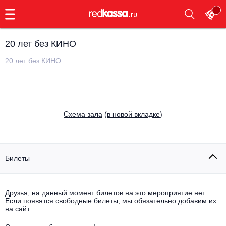
с
9:00
до
23:00
20 лет без КИНО
Заказать
обратный
20 лет без КИНО
звонок
Главная
Все события
Выбрать мероприятие
Инди
Cхема зала
(
в новой вкладке
)
Все события
Как купить
Электронная музыка
Rap, hip-hop, RnB
Билеты
Все события
Контакты
Панк
Поэтический вечер
Друзья, на данный момент билетов на это мероприятие нет.
Если появятся свободные билеты, мы обязательно добавим их
Все события
Выбрать другой город
Концерты на теплоходе
на сайт.
Опера