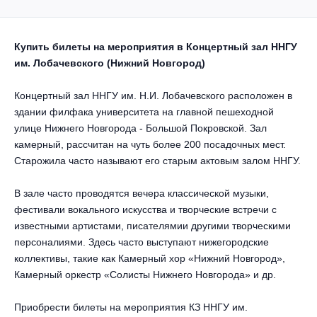
Другое для детей
Поп и эстрада
Известные актёры
Все события
Детский концерт
Альтернатива
Купить билеты на мероприятия в Концертный зал ННГУ
Комедия
им. Лобачевского (Нижний Новгород)
Детский спектакль
Классическая музыка
Все события
Творческий вечер
Концертный зал ННГУ им. Н.И. Лобачевского расположен в
Детское шоу
здании филфака университета на главной пешеходной
Круиз Фест
Мюзикл, оперетта
улице Нижнего Новгорода - Большой Покровской. Зал
Детский мюзикл
камерный, рассчитан на чуть более 200 посадочных мест.
Open-air на ВДНХ
Балет
Старожила часто называют его старым актовым залом ННГУ.
Джаз и блюз
Драма
В зале часто проводятся вечера классической музыки,
фестивали вокального искусства и творческие встречи с
Этно, фолк, кантри
известными артистами, писателямии другими творческими
Музыкальный спектакль
персоналиями. Здесь часто выступают нижегородские
Рок
коллективы, такие как Камерный хор «Нижний Новгород»,
Спектакль
Камерный оркестр «Солисты Нижнего Новгорода» и др.
Шансон, романс, авторская песня
Иммерсивный спектакль
Приобрести билеты на мероприятия КЗ ННГУ им.