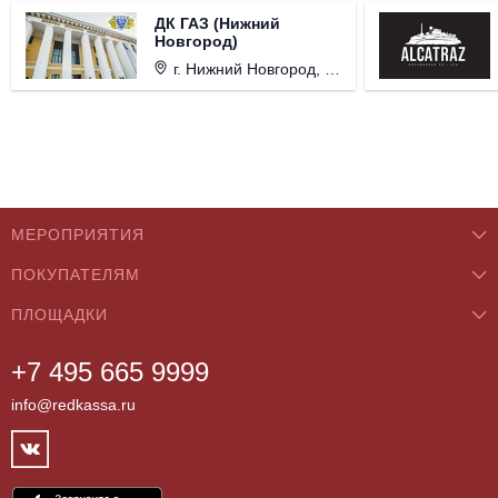
ДК ГАЗ (Нижний
Новгород)
г. Нижний Новгород, ул. Смирнова, д. 12.
МЕРОПРИЯТИЯ
ПОКУПАТЕЛЯМ
Концерты
ПЛОЩАДКИ
О нас
Классика
+7 495 665 9999
Бар/Ресторан/Кафе
Как купить
Театры
info@redkassa.ru
Клуб
Возврат билетов
Фестивали
Концертный зал
Контакты
Спорт
Театр
Партнёры
Цирк