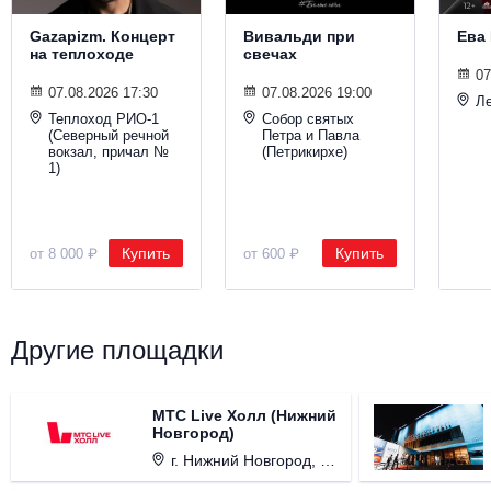
Gazapizm. Концерт
Вивальди при
Ева
на теплоходе
свечах
07
07.08.2026 17:30
07.08.2026 19:00
Ле
Теплоход РИО-1
Собор святых
(Северный речной
Петра и Павла
вокзал, причал №
(Петрикирхе)
1)
Купить
Купить
от 8 000 ₽
от 600 ₽
Другие площадки
МТС Live Холл (Нижний
Новгород)
г. Нижний Новгород, Площадь Октябрьская, д. 1.