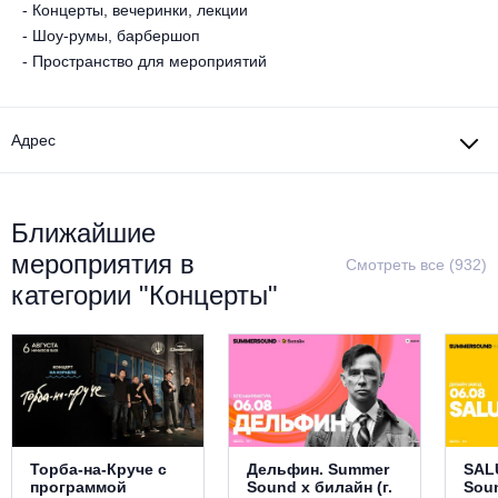
- Концерты, вечеринки, лекции
Металл
- Шоу-румы, барбершоп
- Пространство для мероприятий
Адрес
Ближайшие
мероприятия в
Смотреть все (932)
категории "Концерты"
Торба-на-Круче с
Дельфин. Summer
SAL
программой
Sound х билайн (г.
Sou