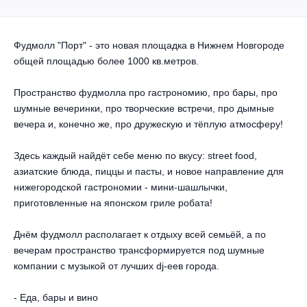
Другое для детей
Поп и эстрада
Известные актёры
Все события
Детский концерт
Альтернатива
Фудмолл "Порт" - это новая площадка в Нижнем Новгороде
Комедия
общей площадью более 1000 кв.метров.
Детский спектакль
Классическая музыка
Все события
Творческий вечер
Пространство фудмолла про гастрономию, про бары, про
Детское шоу
шумные вечеринки, про творческие встречи, про дымные
Круиз Фест
Мюзикл, оперетта
вечера и, конечно же, про дружескую и тёплую атмосферу!
Детский мюзикл
Open-air на ВДНХ
Балет
Здесь каждый найдёт себе меню по вкусу: street food,
азиатские блюда, пиццы и пасты, и новое направление для
Джаз и блюз
Драма
нижегородской гастрономии - мини-шашлычки,
приготовленные на японском гриле робата!
Этно, фолк, кантри
Музыкальный спектакль
Днём фудмолл располагает к отдыху всей семьёй, а по
Рок
вечерам пространство трансформируется под шумные
Спектакль
компании с музыкой от лучших dj-еев города.
Шансон, романс, авторская песня
Иммерсивный спектакль
- Еда, бары и вино