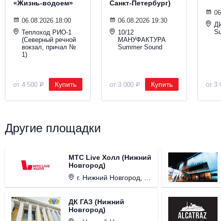
«Жизнь-водоем»
Санкт-Петербург)
06
06.08.2026 18:00
06.08.2026 19:30
Д
S
Теплоход РИО-1
10/12
(Северный речной
МАНУФАКТУРА
вокзал, причал №
Summer Sound
1)
Купить
Купить
от 4 500 ₽
от 3 000 ₽
от 3 
Другие площадки
МТС Live Холл (Нижний
Новгород)
г. Нижний Новгород, Площадь Октябрьская, д. 1.
ДК ГАЗ (Нижний
Новгород)