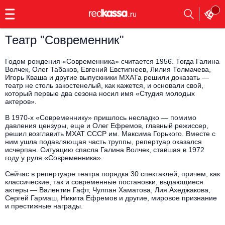
с
9:00
до
23:00
Театр "Современник"
Заказать
обратный
Годом рождения «Современника» считается 1956. Тогда Галина
звонок
Волчек, Олег Табаков, Евгений Евстигнеев, Лилия Толмачева,
Игорь Кваша и другие выпускники МХАТа решили доказать —
Главная
Все события
театр не столь закостенелый, как кажется, и основали свой,
который первые два сезона носил имя «Студия молодых
актеров».
Выбрать мероприятие
Инди
В 1970-х «Современнику» пришлось несладко — помимо
Все события
давления цензуры, еще и Олег Ефремов, главный режиссер,
Как купить
Электронная музыка
решил возглавить МХАТ СССР им. Максима Горького. Вместе с
ним ушла подавляющая часть труппы, репертуар оказался
исчерпан. Ситуацию спасла Галина Волчек, ставшая в 1972
Rap, hip-hop, RnB
году у руля «Современника».
Все события
Сейчас в репертуаре театра порядка 30 спектаклей, причем, как
Контакты
Панк
классические, так и современные постановки, выдающиеся
Поэтический вечер
актеры — Валентин Гафт, Чулпан Хаматова, Лия Ахеджакова,
Сергей Гармаш, Никита Ефремов и другие, мировое признание
Все события
Выбрать другой город
Концерты на теплоходе
и престижные награды.
Опера