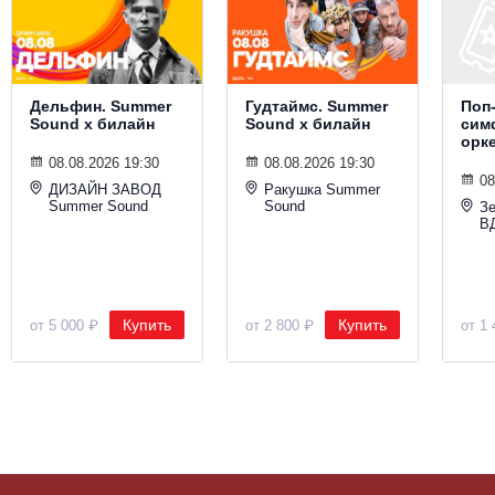
Металл
Дельфин. Summer
Гудтаймс. Summer
Поп
Sound х билайн
Sound х билайн
сим
орк
08.08.2026 19:30
08.08.2026 19:30
08
ДИЗАЙН ЗАВОД
Ракушка Summer
Summer Sound
Sound
Зе
В
Купить
Купить
от 5 000 ₽
от 2 800 ₽
от 1 