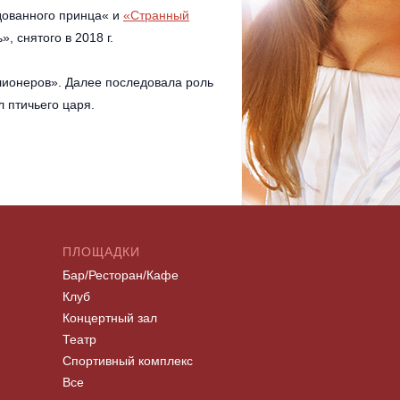
дованного принца« и
«Странный
, снятого в 2018 г.
ллионеров». Далее последовала роль
 птичьего царя.
ПЛОЩАДКИ
Бар/Ресторан/Кафе
Клуб
Концертный зал
Театр
Спортивный комплекс
Все