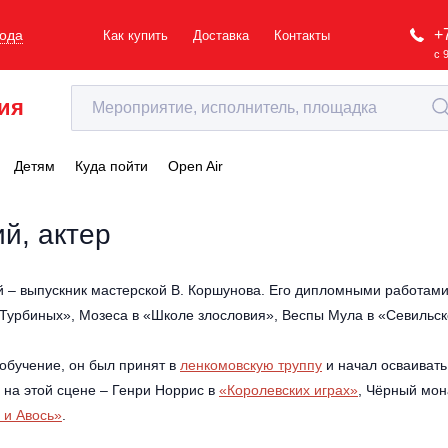
+
рода
Как купить
Доставка
Контакты
с 
ия
Детям
Куда пойти
Open Air
й, актер
й – выпускник мастерской В. Коршунова. Его дипломными работам
 Турбиных», Мозеса в «Школе злословия», Веспы Мула в «Севильс
 обучение, он был принят в
ленкомовскую труппу
и начал осваивать
 на этой сцене – Генри Норрис в
«Королевских играх»
, Чёрный мон
 и Авось»
.