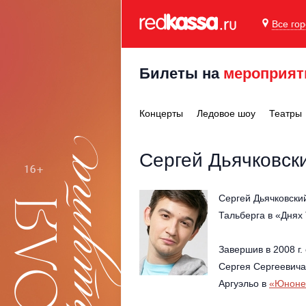
Все го
Билеты на
мероприят
Концерты
Ледовое шоу
Театры
Сергей Дьячковски
Сергей Дьячковски
Тальберга в «Днях
Завершив в 2008 г.
Сергея Сергеевича
Аргуэльо в
«Юноне