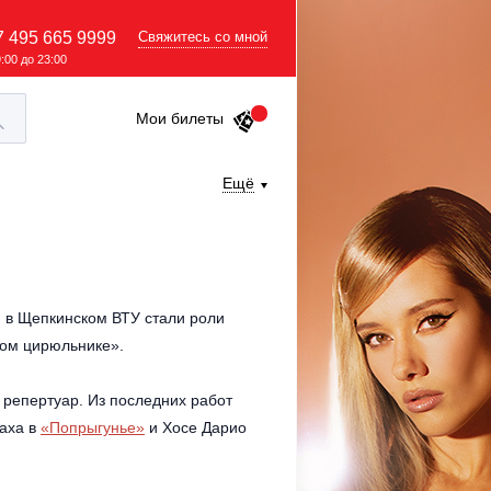
7 495 665 9999
Свяжитесь со мной
9:00 до 23:00
Мои билеты
Ещё
и в Щепкинском ВТУ стали роли
ком цирюльнике».
 репертуар. Из последних работ
аха в
«Попрыгунье»
и Хосе Дарио