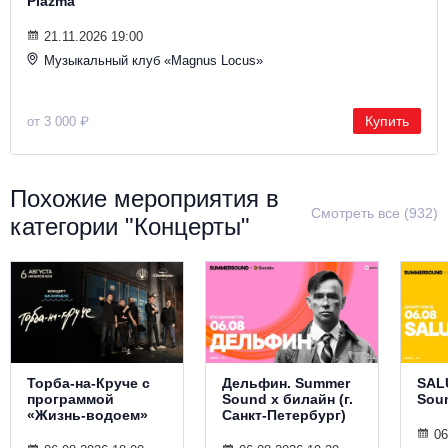
Plazma
21.11.2026 19:00
Музыкальный клуб «Magnus Locus»
Купить
от 3 000 ₽
Похожие мероприятия в
Смотреть все (932)
категории "Концерты"
Торба-на-Круче с
Дельфин. Summer
SAL
программой
Sound х билайн (г.
Sou
«Жизнь-водоем»
Санкт-Петербург)
06