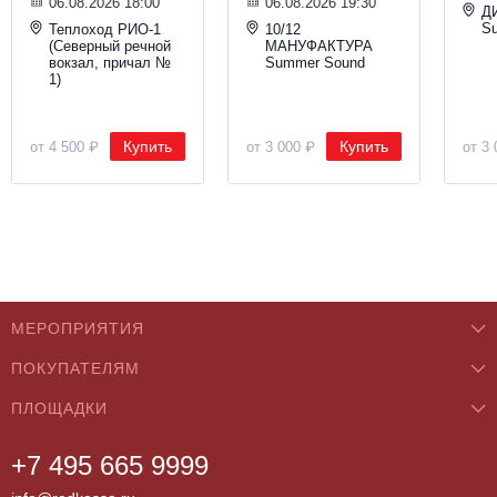
06.08.2026 18:00
06.08.2026 19:30
Д
S
Теплоход РИО-1
10/12
(Северный речной
МАНУФАКТУРА
вокзал, причал №
Summer Sound
1)
Купить
Купить
от 4 500 ₽
от 3 000 ₽
от 3 
МЕРОПРИЯТИЯ
ПОКУПАТЕЛЯМ
Концерты
ПЛОЩАДКИ
О нас
Классика
+7 495 665 9999
Бар/Ресторан/Кафе
Как купить
Театры