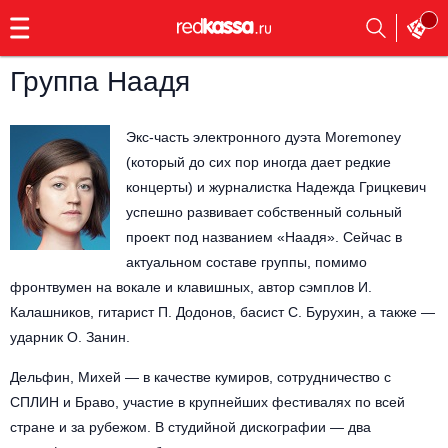
с
9:00
до
23:00
Группа Наадя
Заказать
обратный
звонок
Экс-часть электронного дуэта Moremoney
Главная
Все события
(который до сих пор иногда дает редкие
концерты) и журналистка Надежда Грицкевич
Выбрать мероприятие
Инди
успешно развивает собственный сольный
проект под названием «Наадя». Сейчас в
Все события
Как купить
Электронная музыка
актуальном составе группы, помимо
фронтвумен на вокале и клавишных, автор сэмплов И.
Rap, hip-hop, RnB
Калашников, гитарист П. Додонов, басист С. Бурухин, а также —
Все события
ударник О. Занин.
Контакты
Панк
Поэтический вечер
Дельфин, Михей — в качестве кумиров, сотрудничество с
Все события
СПЛИН и Браво, участие в крупнейших фестивалях по всей
Выбрать другой город
Концерты на теплоходе
Опера
стране и за рубежом. В студийной дискографии — два