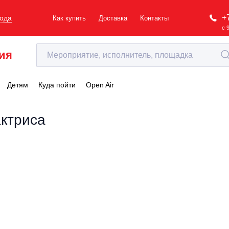
+
рода
Как купить
Доставка
Контакты
с 
ия
Детям
Куда пойти
Open Air
актриса