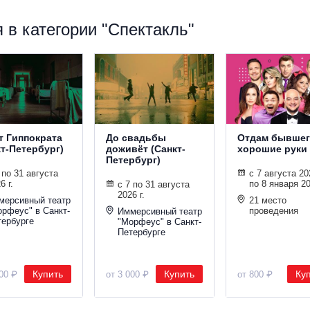
 в категории "Спектакль"
т Гиппократа
До свадьбы
Отдам бывшег
кт-Петербург)
доживёт (Санкт-
хорошие руки
Петербург)
 по 31 августа
с 7 августа 202
6 г.
по 8 января 20
с 7 по 31 августа
2026 г.
мерсивный театр
21 место
орфеус" в Санкт-
проведения
Иммерсивный театр
тербурге
"Морфеус" в Санкт-
Петербурге
Купить
Купить
Ку
000 ₽
от 3 000 ₽
от 800 ₽