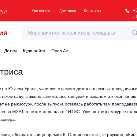
+
рода
Как купить
Доставка
Контакты
с 
ия
Детям
Куда пойти
Open Air
ктриса
 на Южном Урале, участвуя с самого детства в разных праздничны
детском саду, в школе занималась танцами и вокалом и к окончанию
т на режиссуру, после выпуска осталась работать там преподават
ла во МХАТ, а потом перешла в ГИТИС. Уже на третьем курсе стал
карьера.
оссии, обладательница премии К. Станиславского, «Триумф», «Кин