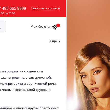
7 495 665 9999
Свяжитесь со мной
9:00 до 23:00
Мои билеты
Ещё
х мероприятиях, сценках и
 школы решила стать артисткой.
елем риторики и сценической речи.
а частью театральной труппы, в
отавра» и многих других престижных