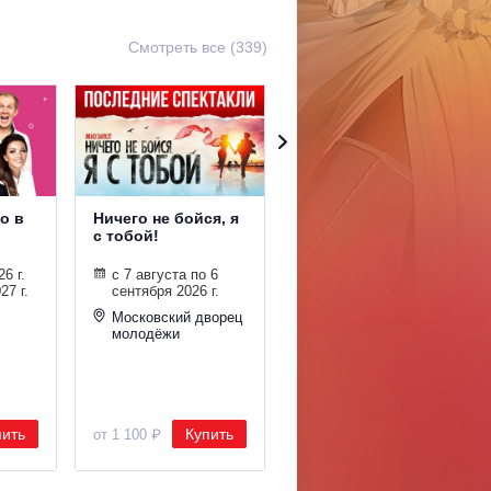
Смотреть все (339)
о в
Ничего не бойся, я
Ночь её
с тобой!
откровений
6 г.
с 7 августа по 6
с 7 августа 2026 г.
27 г.
сентября 2026 г.
по 16 января 2027 г.
Московский дворец
22 места
молодёжи
проведения
пить
Купить
Купить
от 1 100 ₽
от 1 000 ₽