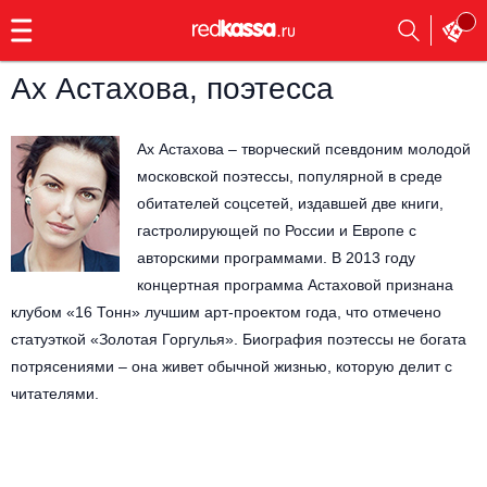
с
9:00
до
23:00
Ах Астахова, поэтесса
Заказать
обратный
звонок
Ах Астахова – творческий псевдоним молодой
Главная
Все события
московской поэтессы, популярной в среде
обитателей соцсетей, издавшей две книги,
Выбрать мероприятие
Инди
гастролирующей по России и Европе с
авторскими программами. В 2013 году
Все события
Как купить
Электронная музыка
концертная программа Астаховой признана
клубом «16 Тонн» лучшим арт-проектом года, что отмечено
Rap, hip-hop, RnB
статуэткой «Золотая Горгулья». Биография поэтессы не богата
Все события
потрясениями – она живет обычной жизнью, которую делит с
Контакты
Панк
читателями.
Поэтический вечер
Все события
Выбрать другой город
Концерты на теплоходе
Опера