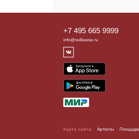
+7 495 665 9999
info@redkassa.ru
Карта сайта:
Артисты
Площадк
А
Б
В
Г
Д
Е
Ж
З
И
Й
К
Л
М
Н
О
П
Р
С