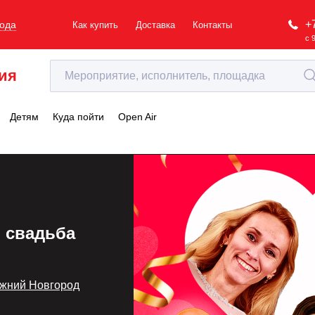
+
рода
Как купить
Доставка
Контакты
с 
ия
Детям
Куда пойти
Open Air
 свадьба
ижний Новгород