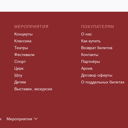
МЕРОПРИЯТИЯ
ПОКУПАТЕЛЯМ
Концерты
О нас
Классика
Как купить
Театры
Возврат билетов
Фестивали
Контакты
Спорт
Партнёры
Цирк
Архив
Шоу
Договор оферты
Детям
О поддельных билетах
Выставки, экскурсии
и
Мероприятия
Т
У
Ф
Х
Ц
Ч
Ш
Щ
Э
Ю
Я