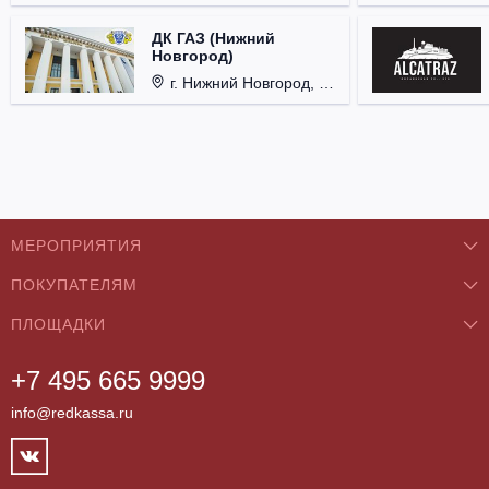
ДК ГАЗ (Нижний
Новгород)
г. Нижний Новгород, ул. Смирнова, д. 12.
МЕРОПРИЯТИЯ
ПОКУПАТЕЛЯМ
Концерты
ПЛОЩАДКИ
О нас
Классика
+7 495 665 9999
Бар/Ресторан/Кафе
Как купить
Театры
info@redkassa.ru
Клуб
Возврат билетов
Фестивали
Концертный зал
Контакты
Спорт