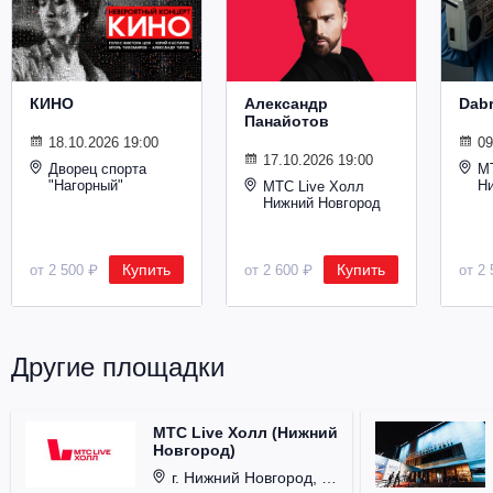
Металл
КИНО
Александр
Dab
Панайотов
18.10.2026 19:00
09
17.10.2026 19:00
Дворец спорта
М
"Нагорный"
Н
МТС Live Холл
Нижний Новгород
Купить
Купить
от 2 500 ₽
от 2 600 ₽
от 2 
Другие площадки
МТС Live Холл (Нижний
Новгород)
г. Нижний Новгород, Площадь Октябрьская, д. 1.