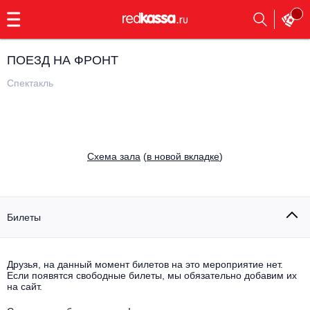
с
9:00
до
23:00
ПОЕЗД НА ФРОНТ
Заказать
обратный
Спектакль
звонок
Главная
Все события
Выбрать мероприятие
Инди
Cхема зала
(
в новой вкладке
)
Все события
Как купить
Электронная музыка
Rap, hip-hop, RnB
Билеты
Все события
Контакты
Панк
Поэтический вечер
Друзья, на данный момент билетов на это мероприятие нет.
Если появятся свободные билеты, мы обязательно добавим их
Все события
Выбрать другой город
Концерты на теплоходе
на сайт.
Опера