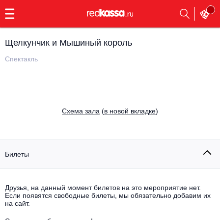
с
9:00
до
23:00
Щелкунчик и Мышиный король
Заказать
обратный
Спектакль
звонок
Главная
Все события
Выбрать мероприятие
Инди
Cхема зала
(
в новой вкладке
)
Все события
Как купить
Электронная музыка
Rap, hip-hop, RnB
Билеты
Все события
Контакты
Панк
Поэтический вечер
Друзья, на данный момент билетов на это мероприятие нет.
Если появятся свободные билеты, мы обязательно добавим их
Все события
Выбрать другой город
Концерты на теплоходе
на сайт.
Опера