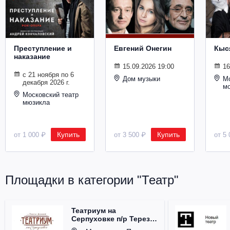
Металл
Преступление и
Евгений Онегин
Кыс
наказание
15.09.2026 19:00
16
с 21 ноября по 6
Дом музыки
Мо
декабря 2026 г.
м
Московский театр
мюзикла
Купить
Купить
от 1 000 ₽
от 3 500 ₽
от 5 
Площадки в категории "Театр"
Театриум на
Серпуховке п/р Терезы
Дуровой