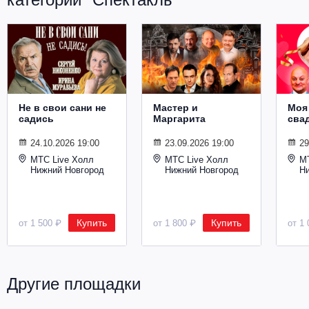
Не в свои сани не
Мастер и
Моя
садись
Маргарита
сва
24.10.2026 19:00
23.09.2026 19:00
29
МТС Live Холл
МТС Live Холл
М
Нижний Новгород
Нижний Новгород
Н
Купить
Купить
от 1 500 ₽
от 1 800 ₽
от 1 
Другие площадки