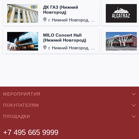
ДК ГАЗ (Нижний
Новгород)
г. Нижний Новгород, ул. Смирнова, д. 12.
MILO Concert Hall
(Нижний Новгород)
г. Нижний Новгород, ул. Родионова, д. 4.
МЕРОПРИЯТИЯ
ПОКУПАТЕЛЯМ
Концерты
ПЛОЩАДКИ
О нас
Классика
+7 495 665 9999
Бар/Ресторан/Кафе
Как купить
Театры