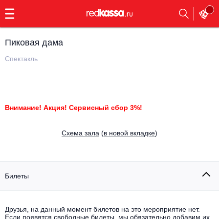
с
9:00
до
23:00
Пиковая дама
Заказать
обратный
Спектакль
звонок
Главная
Все события
Выбрать мероприятие
Инди
Внимание! Акция! Сервисный сбор 3%!
Все события
Как купить
Электронная музыка
Cхема зала
(
в новой вкладке
)
Rap, hip-hop, RnB
Все события
Контакты
Панк
Билеты
Поэтический вечер
Все события
Выбрать другой город
Концерты на теплоходе
Опера
Друзья, на данный момент билетов на это мероприятие нет.
Если появятся свободные билеты, мы обязательно добавим их