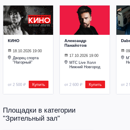
Металл
КИНО
Александр
Dab
Панайотов
18.10.2026 19:00
09
17.10.2026 19:00
Дворец спорта
М
"Нагорный"
Н
МТС Live Холл
Нижний Новгород
Купить
Купить
от 2 500 ₽
от 2 600 ₽
от 2 
Площадки в категории
"Зрительный зал"