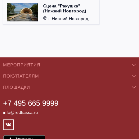
Сцена "Ракушка"
(Нижний Новгород)
г. Нижний Новгород, Александровский сад.
МЕРОПРИЯТИЯ
ПОКУПАТЕЛЯМ
Концерты
ПЛОЩАДКИ
О нас
Классика
+7 495 665 9999
Бар/Ресторан/Кафе
Как купить
Театры
info@redkassa.ru
Клуб
Возврат билетов
Фестивали
Концертный зал
Контакты
Спорт
Театр
Партнёры
Цирк