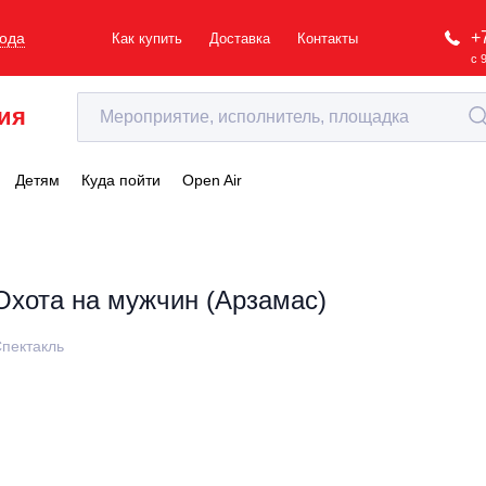
+
рода
Как купить
Доставка
Контакты
с 
ия
Детям
Куда пойти
Open Air
Охота на мужчин (Арзамас)
пектакль