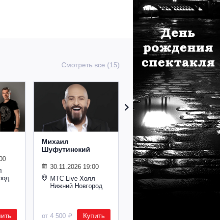
Смотреть все (15)
Михаил
Сурганова и
Шуфутинский
Оркестр
00
30.11.2026 19:00
02.11.2026 19:00
л
род
МТС Live Холл
МТС Live Холл
Нижний Новгород
Нижний Новгород
пить
Купить
Купить
от 4 500 ₽
от 2 600 ₽