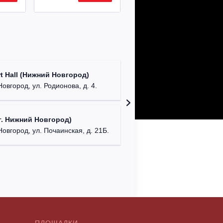
Театр "
t Hall (Нижний Новгород)
бул. М
овгород, ул. Родионова, д. 4.
ДК "Кра
. Нижний Новгород)
г. Ниж
Новгород, ул. Почаинская, д. 21Б.