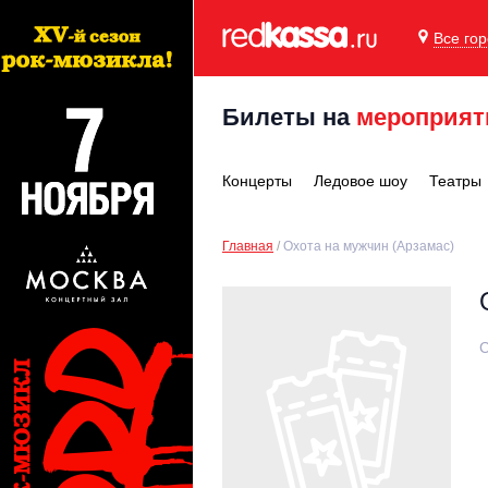
Все го
Билеты на
мероприят
Концерты
Ледовое шоу
Театры
Главная
Охота на мужчин (Арзамас)
С