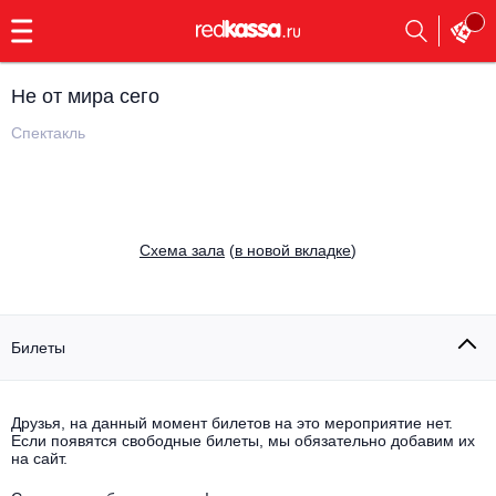
с
9:00
до
23:00
Не от мира сего
Заказать
обратный
Спектакль
звонок
Главная
Все события
Выбрать мероприятие
Инди
Cхема зала
(
в новой вкладке
)
Все события
Как купить
Электронная музыка
Rap, hip-hop, RnB
Билеты
Все события
Контакты
Панк
Поэтический вечер
Друзья, на данный момент билетов на это мероприятие нет.
Если появятся свободные билеты, мы обязательно добавим их
Все события
Выбрать другой город
Концерты на теплоходе
на сайт.
Опера