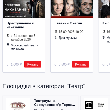
Металл
Преступление и
Евгений Онегин
Кыс
наказание
15.09.2026 19:00
16
с 21 ноября по 6
Дом музыки
Мо
декабря 2026 г.
м
Московский театр
мюзикла
Купить
Купить
от 1 000 ₽
от 3 500 ₽
от 5 
Площадки в категории "Театр"
Театриум на
Серпуховке п/р Терезы
Дуровой