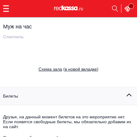
с
9:00
до
23:00
Муж на час
Заказать
обратный
Спектакль
звонок
Главная
Все события
Выбрать мероприятие
Инди
Cхема зала
(
в новой вкладке
)
Все события
Как купить
Электронная музыка
Rap, hip-hop, RnB
Билеты
Все события
Контакты
Панк
Поэтический вечер
Друзья, на данный момент билетов на это мероприятие нет.
Если появятся свободные билеты, мы обязательно добавим их
Все события
Выбрать другой город
Концерты на теплоходе
на сайт.
Опера