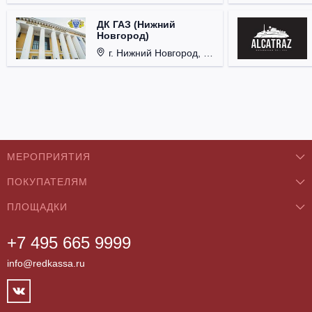
ДК ГАЗ (Нижний
Новгород)
г. Нижний Новгород, ул. Смирнова, д. 12.
МЕРОПРИЯТИЯ
ПОКУПАТЕЛЯМ
Концерты
ПЛОЩАДКИ
О нас
Классика
+7 495 665 9999
Бар/Ресторан/Кафе
Как купить
Театры
info@redkassa.ru
Клуб
Возврат билетов
Фестивали
Концертный зал
Контакты
Спорт