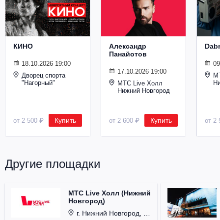
Металл
КИНО
Александр
Dab
Панайотов
18.10.2026 19:00
09
17.10.2026 19:00
Дворец спорта
М
"Нагорный"
Н
МТС Live Холл
Нижний Новгород
Купить
Купить
от 2 500 ₽
от 2 600 ₽
от 2 
Другие площадки
МТС Live Холл (Нижний
Новгород)
г. Нижний Новгород, Площадь Октябрьская, д. 1.