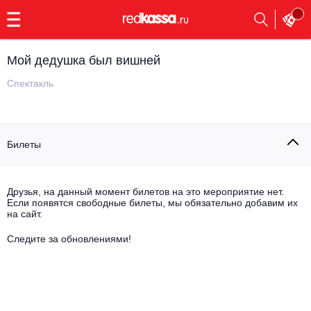
с
9:00
до
23:00
Мой дедушка был вишней
Заказать
обратный
Спектакль
звонок
Главная
Все события
Билеты
Выбрать мероприятие
Инди
Все события
Как купить
Электронная музыка
Друзья, на данный момент билетов на это мероприятие нет.
Если появятся свободные билеты, мы обязательно добавим их
на сайт.
Rap, hip-hop, RnB
Все события
Следите за обновлениями!
Контакты
Панк
Поэтический вечер
Все события
Выбрать другой город
Концерты на теплоходе
Опера