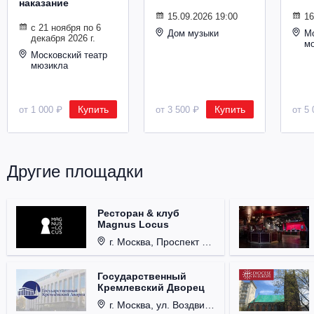
наказание
Металл
15.09.2026 19:00
16
с 21 ноября по 6
Дом музыки
Мо
декабря 2026 г.
м
Московский театр
мюзикла
Купить
Купить
от 1 000 ₽
от 3 500 ₽
от 5 
Другие площадки
Ресторан & клуб
Magnus Locus
г. Москва, Проспект Мира, д. 12, стр. 9.
Государственный
Кремлевский Дворец
г. Москва, ул. Воздвиженка, д. 1, Кремль.