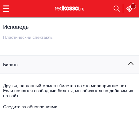
с
9:00
до
23:00
Исповедь
Заказать
обратный
Пластический спектакль
звонок
Главная
Все события
Билеты
Выбрать мероприятие
Инди
Все события
Как купить
Электронная музыка
Друзья, на данный момент билетов на это мероприятие нет.
Если появятся свободные билеты, мы обязательно добавим их
на сайт.
Rap, hip-hop, RnB
Все события
Следите за обновлениями!
Контакты
Панк
Поэтический вечер
Все события
Выбрать другой город
Концерты на теплоходе
Опера