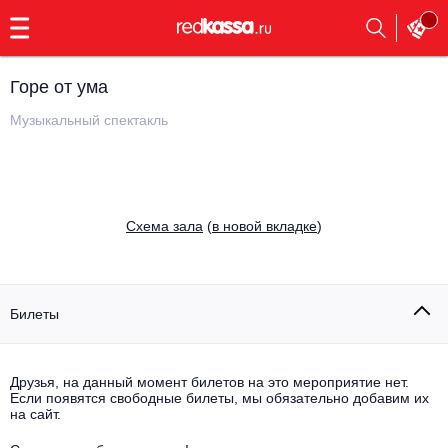
с
9:00
до
23:00
Горе от ума
Заказать
обратный
Музыкальный спектакль
звонок
Главная
Все события
Выбрать мероприятие
Инди
Cхема зала
(
в новой вкладке
)
Все события
Как купить
Электронная музыка
Rap, hip-hop, RnB
Билеты
Все события
Контакты
Панк
Поэтический вечер
Друзья, на данный момент билетов на это мероприятие нет.
Если появятся свободные билеты, мы обязательно добавим их
Все события
Выбрать другой город
Концерты на теплоходе
на сайт.
Опера