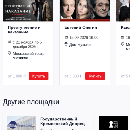
Металл
Преступление и
Евгений Онегин
Кыс
наказание
15.09.2026 19:00
16
с 21 ноября по 6
Дом музыки
Мо
декабря 2026 г.
м
Московский театр
мюзикла
Купить
Купить
от 1 000 ₽
от 3 500 ₽
от 5 
Другие площадки
Государственный
Кремлевский Дворец