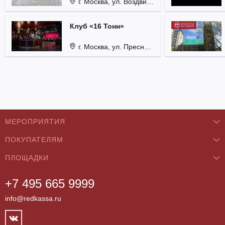
г. Москва, ул. Воздвиженка, д. 1, Кремль.
Клуб «16 Тонн»
г. Москва, ул. Пресненский Вал, д. 6, стр. 1.
МЕРОПРИЯТИЯ
ПОКУПАТЕЛЯМ
Концерты
ПЛОЩАДКИ
О нас
Классика
+7 495 665 9999
Бар/Ресторан/Кафе
Как купить
Театры
info@redkassa.ru
Клуб
Возврат билетов
Фестивали
Концертный зал
Контакты
Спорт