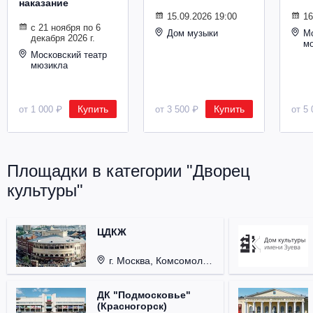
наказание
Металл
15.09.2026 19:00
16
с 21 ноября по 6
Дом музыки
Мо
декабря 2026 г.
м
Московский театр
мюзикла
Купить
Купить
от 1 000 ₽
от 3 500 ₽
от 5 
Площадки в категории "Дворец
культуры"
ЦДКЖ
г. Москва, Комсомольская пл., д. 4.
ДК "Подмосковье"
(Красногорск)