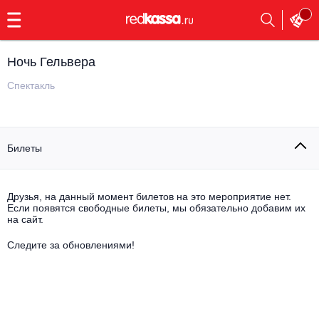
с
9:00
до
23:00
Ночь Гельвера
Заказать
обратный
Спектакль
звонок
Главная
Все события
Билеты
Выбрать мероприятие
Инди
Все события
Как купить
Электронная музыка
Друзья, на данный момент билетов на это мероприятие нет.
Если появятся свободные билеты, мы обязательно добавим их
на сайт.
Rap, hip-hop, RnB
Все события
Следите за обновлениями!
Контакты
Панк
Поэтический вечер
Все события
Выбрать другой город
Концерты на теплоходе
Опера