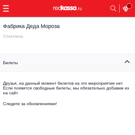
с
9:00
до
23:00
Фабрика Деда Мороза
Заказать
обратный
Спектакль
звонок
Главная
Все события
Билеты
Выбрать мероприятие
Инди
Все события
Как купить
Электронная музыка
Друзья, на данный момент билетов на это мероприятие нет.
Если появятся свободные билеты, мы обязательно добавим их
на сайт.
Rap, hip-hop, RnB
Все события
Следите за обновлениями!
Контакты
Панк
Поэтический вечер
Все события
Выбрать другой город
Концерты на теплоходе
Опера