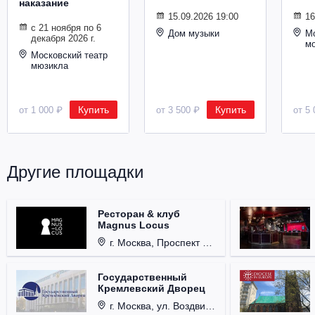
наказание
Металл
15.09.2026 19:00
16
с 21 ноября по 6
Дом музыки
Мо
декабря 2026 г.
м
Московский театр
мюзикла
Купить
Купить
от 1 000 ₽
от 3 500 ₽
от 5 
Другие площадки
Ресторан & клуб
Magnus Locus
г. Москва, Проспект Мира, д. 12, стр. 9.
Государственный
Кремлевский Дворец
г. Москва, ул. Воздвиженка, д. 1, Кремль.