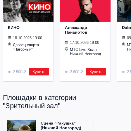
Металл
КИНО
Александр
Dab
Панайотов
18.10.2026 19:00
09
17.10.2026 19:00
Дворец спорта
М
"Нагорный"
Н
МТС Live Холл
Нижний Новгород
Купить
Купить
от 2 500 ₽
от 2 600 ₽
от 2 
Площадки в категории
"Зрительный зал"
Сцена "Ракушка"
(Нижний Новгород)