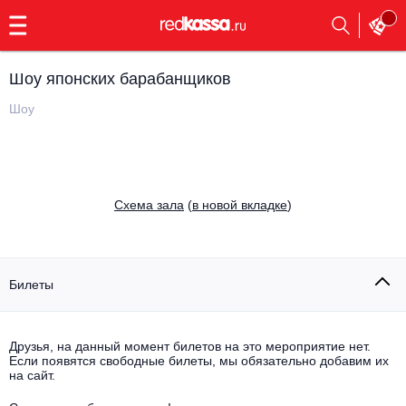
с
9:00
до
23:00
Шоу японских барабанщиков
Заказать
обратный
Шоу
звонок
Главная
Все события
Выбрать мероприятие
Инди
Cхема зала
(
в новой вкладке
)
Все события
Как купить
Электронная музыка
Rap, hip-hop, RnB
Билеты
Все события
Контакты
Панк
Поэтический вечер
Друзья, на данный момент билетов на это мероприятие нет.
Если появятся свободные билеты, мы обязательно добавим их
Все события
Выбрать другой город
Концерты на теплоходе
на сайт.
Опера