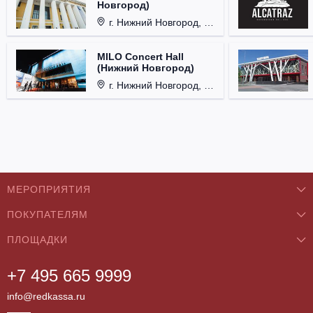
Новгород)
г. Нижний Новгород, ул. Смирнова, д. 12.
MILO Concert Hall
(Нижний Новгород)
г. Нижний Новгород, ул. Родионова, д. 4.
МЕРОПРИЯТИЯ
ПОКУПАТЕЛЯМ
Концерты
ПЛОЩАДКИ
О нас
Классика
+7 495 665 9999
Бар/Ресторан/Кафе
Как купить
Театры
info@redkassa.ru
Клуб
Возврат билетов
Фестивали