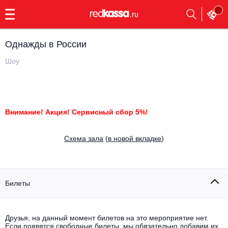
с
9:00
до
23:00
Однажды в России
Заказать
обратный
Шоу
звонок
Главная
Все события
Выбрать мероприятие
Инди
Внимание! Акция! Сервисный сбор 5%!
Все события
Как купить
Электронная музыка
Cхема зала
(
в новой вкладке
)
Rap, hip-hop, RnB
Все события
Контакты
Панк
Билеты
Поэтический вечер
Все события
Выбрать другой город
Концерты на теплоходе
Опера
Друзья, на данный момент билетов на это мероприятие нет.
Если появятся свободные билеты, мы обязательно добавим их