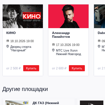
Металл
КИНО
Александр
Dab
Панайотов
18.10.2026 19:00
09
17.10.2026 19:00
Дворец спорта
М
"Нагорный"
Н
МТС Live Холл
Нижний Новгород
Купить
Купить
от 2 500 ₽
от 2 600 ₽
от 2 
Другие площадки
ДК ГАЗ (Нижний