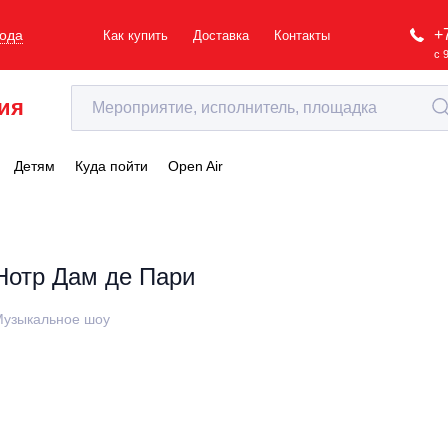
+
рода
Как купить
Доставка
Контакты
с 
ия
Детям
Куда пойти
Open Air
Нотр Дам де Пари
узыкальное шоу