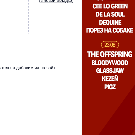
(
в новой вкладке
)
тельно добавим их на сайт.