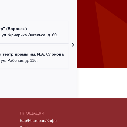
Культур
р" (Воронеж)
театр"
 ул. Фридриха Энгельса, д. 60.
г. Орех
ДК им. 
 театр драмы им. И.А. Слонова
г. Моск
 ул. Рабочая, д. 116.
ПЛОЩАДКИ
Бар/Ресторан/Кафе