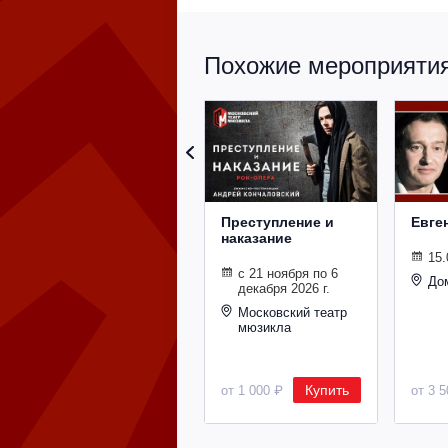
Похожие мероприятия 
Преступление и
Евге
наказание
15.
с 21 ноября по 6
До
декабря 2026 г.
Московский театр
мюзикла
Купить
от 1 000 ₽
от 3 