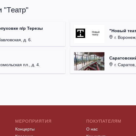
 "Театр"
рпуховке п/р Терезы
"Новый теат
г. Воронеж,
Павловская, д. 6.
Саратовский
омольская пл., д. 4.
г. Саратов,
МЕРОПРИЯТИЯ
ПОКУПАТЕЛЯМ
Концерты
О нас