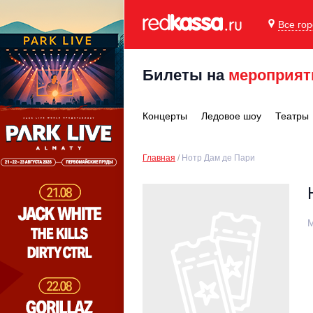
Все го
Билеты на
мероприят
Концерты
Ледовое шоу
Театры
Главная
Нотр Дам де Пари
М