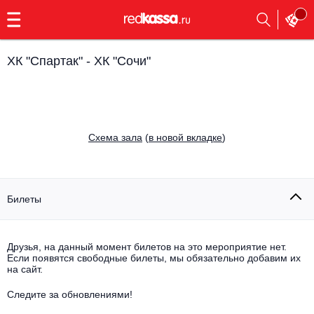
с
9:00
до
23:00
ХК "Спартак" - ХК "Сочи"
Заказать
обратный
звонок
Главная
Все события
Cхема зала
(
в новой вкладке
)
Выбрать мероприятие
Инди
Все события
Как купить
Электронная музыка
Билеты
Rap, hip-hop, RnB
Все события
Друзья, на данный момент билетов на это мероприятие нет.
Контакты
Панк
Если появятся свободные билеты, мы обязательно добавим их
Опера
на сайт.
Все события
Выбрать другой город
Концерты на теплоходе
Известные актёры
Следите за обновлениями!