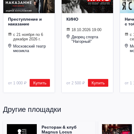
Металл
Преступление и
КИНО
Ниче
наказание
с то
18.10.2026 19:00
с 21 ноября по 6
с 
Дворец спорта
декабря 2026 г.
се
"Нагорный"
Московский театр
Мо
мюзикла
м
Купить
Купить
от 1 000 ₽
от 2 500 ₽
от 1 
Другие площадки
Ресторан & клуб
Magnus Locus