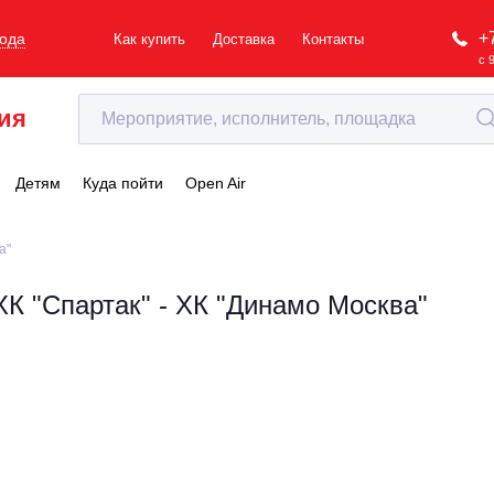
+
рода
Как купить
Доставка
Контакты
с 
ия
Детям
Куда пойти
Open Air
а"
ХК "Спартак" - ХК "Динамо Москва"