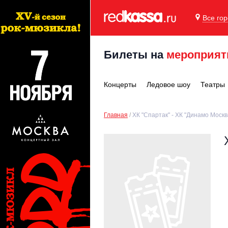
Все го
Билеты на
мероприят
Концерты
Ледовое шоу
Театры
Главная
ХК "Спартак" - ХК "Динамо Москв