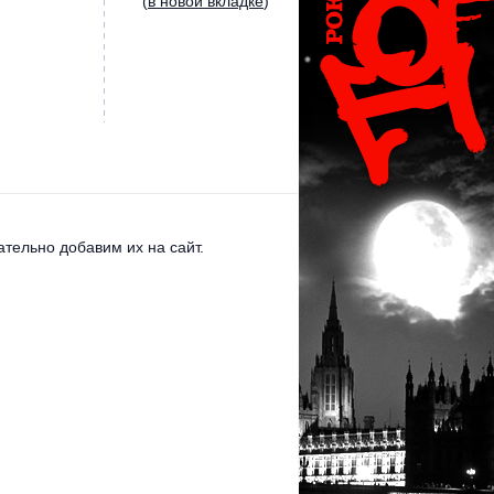
(
в новой вкладке
)
тельно добавим их на сайт.