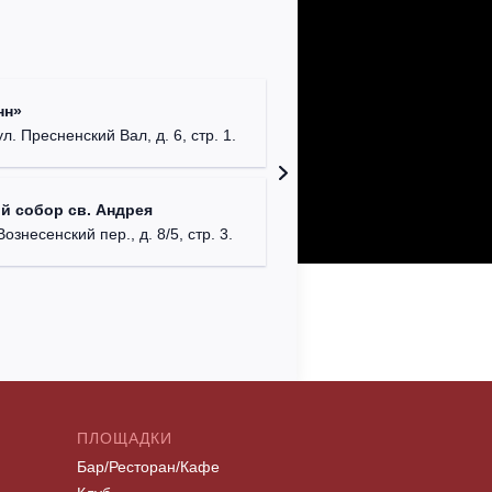
Римско-
нн»
г. Москв
ул. Пресненский Вал, д. 6, стр. 1.
Храм Хр
й собор св. Андрея
Соборо
Вознесенский пер., д. 8/5, стр. 3.
г. Моск
ПЛОЩАДКИ
Бар/Ресторан/Кафе