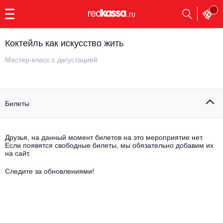
с
9:00
до
23:00
Коктейль как искусство жить
Заказать
обратный
Мастер-класс с дегустацией
звонок
Главная
Все события
Билеты
Выбрать мероприятие
Инди
Все события
Как купить
Электронная музыка
Друзья, на данный момент билетов на это мероприятие нет.
Если появятся свободные билеты, мы обязательно добавим их
на сайт.
Rap, hip-hop, RnB
Все события
Следите за обновлениями!
Контакты
Панк
Поэтический вечер
Все события
Выбрать другой город
Концерты на теплоходе
Опера