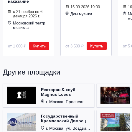
наказание
Металл
15.09.2026 19:00
16
с 21 ноября по 6
Дом музыки
Мо
декабря 2026 г.
м
Московский театр
мюзикла
Купить
Купить
от 1 000 ₽
от 3 500 ₽
от 5 
Другие площадки
Ресторан & клуб
Magnus Locus
г. Москва, Проспект Мира, д. 12, стр. 9.
Государственный
Кремлевский Дворец
г. Москва, ул. Воздвиженка, д. 1, Кремль.